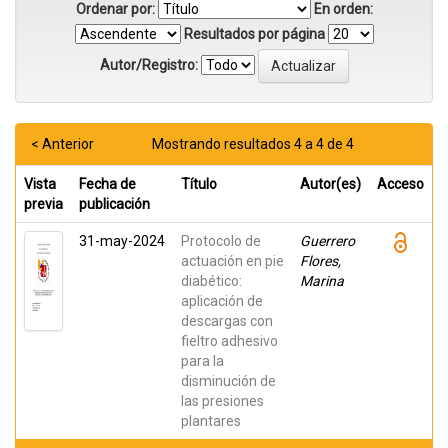
Ordenar por:
En orden:
Resultados por página
Autor/Registro:
< Anterior
Mostrando resultados 4 a 4 de 4
Vista
Fecha de
Título
Autor(es)
Acceso
previa
publicación
31-may-2024
Protocolo de
Guerrero
actuación en pie
Flores,
diabético:
Marina
aplicación de
descargas con
fieltro adhesivo
para la
disminución de
las presiones
plantares