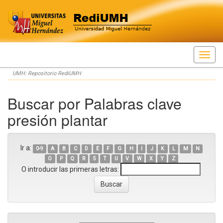
Skip
UMH: Repositorio RediUMH
navigation
Buscar por Palabras clave
presión plantar
Ir a:
0-9
A
B
C
D
E
F
G
H
I
J
K
L
M
N
O
P
Q
R
S
T
U
V
W
X
Y
Z
O introducir las primeras letras: