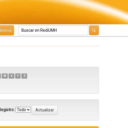
lioteca
W
X
Y
Z
egistro: