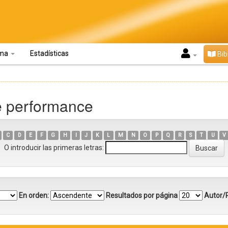
oma
Estadísticas
Bib
e performance
C
D
E
F
G
H
I
J
K
L
M
N
O
P
Q
R
S
T
U
V
O introducir las primeras letras:
En orden:
Resultados por página
Autor/R