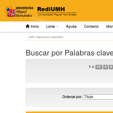
Inicio
Listar
Ayuda
Contacto
Idi
Skip
UMH: Repositorio RediUMH
navigation
Buscar por Palabras clav
Ir a:
0-9
A
B
Ordenar por: