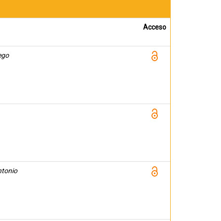
Acceso
ego
ntonio