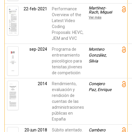
Martínez-
22-feb-2021
Performance
Rach, Miguel
Overview of the
Onofre;
Ver más
Migallon,
Latest Video
Hector;
Coding
López
Proposals: HEVC,
Granado,
Otoniel
JEM and VVC
Mario;
Galiano,
sep-2024
Programa de
Vicente;
Montero
Malumbres,
entrenamiento
González,
Manuel P.
psicológico para
Silvia
tenistas jóvenes
de competición
2014
Rendimiento,
Conejero
evaluación y
Paz, Enrique
rendición de
cuentas de las
administraciones
públicas en
España
20-jun-2018
Súbito atentado.
Cambero