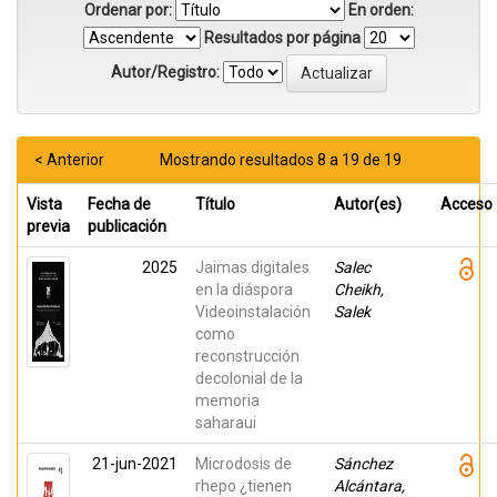
Ordenar por:
En orden:
Resultados por página
Autor/Registro:
< Anterior
Mostrando resultados 8 a 19 de 19
Vista
Fecha de
Título
Autor(es)
Acceso
previa
publicación
2025
Jaimas digitales
Salec
en la diáspora
Cheikh,
Videoinstalación
Salek
como
reconstrucción
decolonial de la
memoria
saharaui
21-jun-2021
Microdosis de
Sánchez
rhepo ¿tienen
Alcántara,