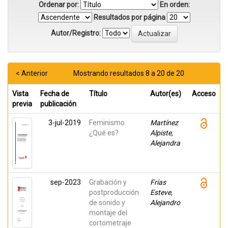
Ordenar por:
En orden:
Resultados por página
Autor/Registro:
< Anterior
Mostrando resultados 8 a 20 de 20
Vista
Fecha de
Título
Autor(es)
Acceso
previa
publicación
3-jul-2019
Feminismo
Martínez
¿Qué es?
Alpiste,
Alejandra
sep-2023
Grabación y
Frías
postproducción
Esteve,
de sonido y
Alejandro
montaje del
cortometraje