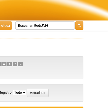
lioteca
W
X
Y
Z
egistro: