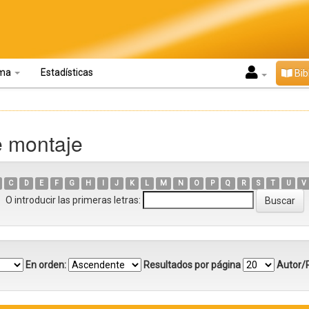
oma
Estadísticas
Bib
e montaje
C
D
E
F
G
H
I
J
K
L
M
N
O
P
Q
R
S
T
U
V
O introducir las primeras letras:
En orden:
Resultados por página
Autor/R