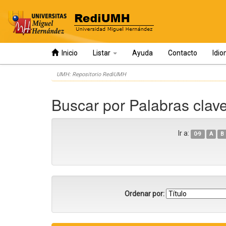
Inicio
Listar
Ayuda
Contacto
Idi
Skip
UMH: Repositorio RediUMH
navigation
Buscar por Palabras clav
Ir a:
0-9
A
B
Ordenar por: