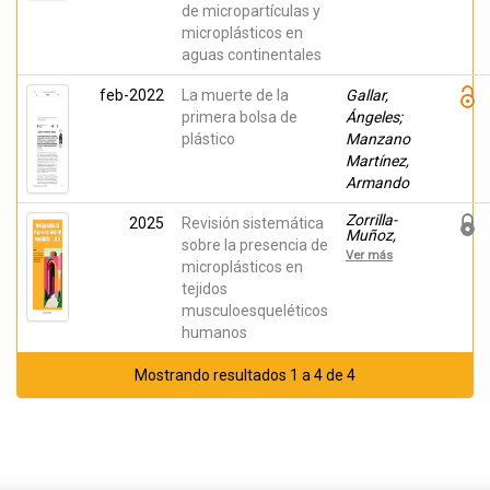
de micropartículas y
microplásticos en
aguas continentales
feb-2022
La muerte de la
Gallar,
primera bolsa de
Ángeles;
plástico
Manzano
Martínez,
Armando
Zorrilla-
2025
Revisión sistemática
Muñoz,
sobre la presencia de
Vanessa;
Ver más
Jiménez-
microplásticos en
García,
tejidos
Segundo;
musculoesqueléticos
Andrés-
Collado,
humanos
Mariano;
Madrigal-
Verdú,
Mostrando resultados 1 a 4 de 4
Pilar;
Ochando-
Sánchez,
Isabel;
Montoro-
Cremades,
David;