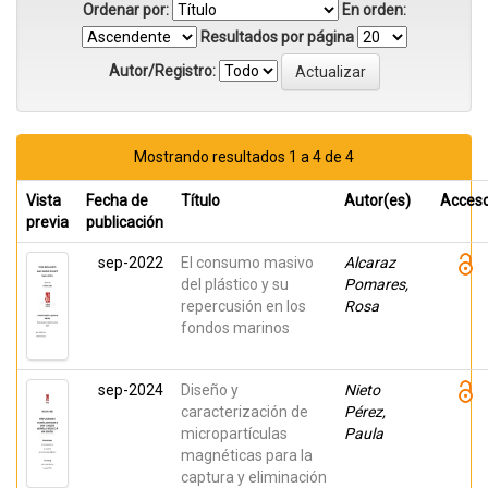
Ordenar por:
En orden:
Resultados por página
Autor/Registro:
Mostrando resultados 1 a 4 de 4
Vista
Fecha de
Título
Autor(es)
Acces
previa
publicación
sep-2022
El consumo masivo
Alcaraz
del plástico y su
Pomares,
repercusión en los
Rosa
fondos marinos
sep-2024
Diseño y
Nieto
caracterización de
Pérez,
micropartículas
Paula
magnéticas para la
captura y eliminación