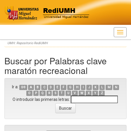
Skip
UMH: Repositorio RediUMH
navigation
Buscar por Palabras clave
maratón recreacional
Ir a:
0-9
A
B
C
D
E
F
G
H
I
J
K
L
M
N
O
P
Q
R
S
T
U
V
W
X
Y
Z
O introducir las primeras letras: