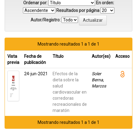
Ordenar por:
En orden:
Resultados por página
Autor/Registro:
Mostrando resultados 1 a 1 de 1
Vista
Fecha de
Título
Autor(es)
Acceso
previa
publicación
24-jun-2021
Efectos de la
Soler
dieta sobre la
Berna,
salud
Marcos
cardiovascular en
corredoras
recreacionales de
maratón
Mostrando resultados 1 a 1 de 1