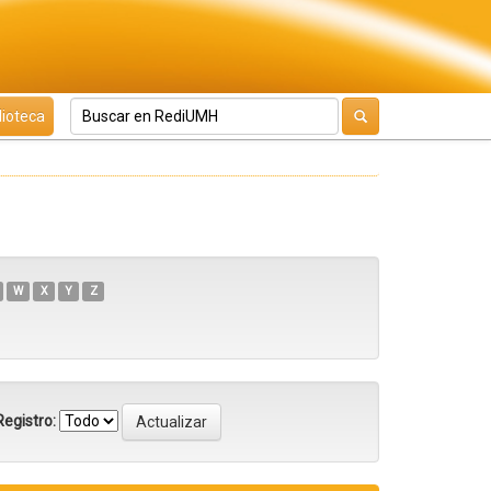
lioteca
W
X
Y
Z
egistro: