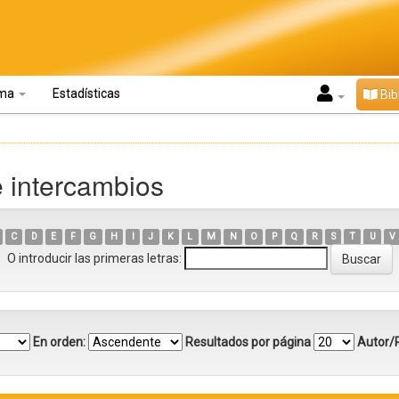
oma
Estadísticas
Bib
e intercambios
C
D
E
F
G
H
I
J
K
L
M
N
O
P
Q
R
S
T
U
V
O introducir las primeras letras:
En orden:
Resultados por página
Autor/R