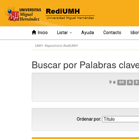
Inicio
Listar
Ayuda
Contacto
Idi
Skip
UMH: Repositorio RediUMH
navigation
Buscar por Palabras clav
Ir a:
0-9
A
B
Ordenar por: