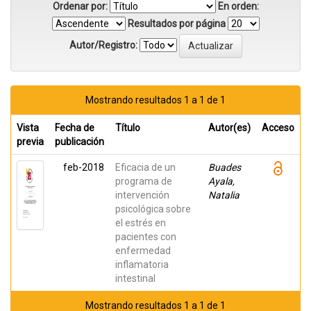
Ordenar por:
En orden:
Resultados por página
Autor/Registro:
Mostrando resultados 1 a 1 de 1
Vista
Fecha de
Título
Autor(es)
Acceso
previa
publicación
feb-2018
Eficacia de un
Buades
programa de
Ayala,
intervención
Natalia
psicológica sobre
el estrés en
pacientes con
enfermedad
inflamatoria
intestinal
Mostrando resultados 1 a 1 de 1