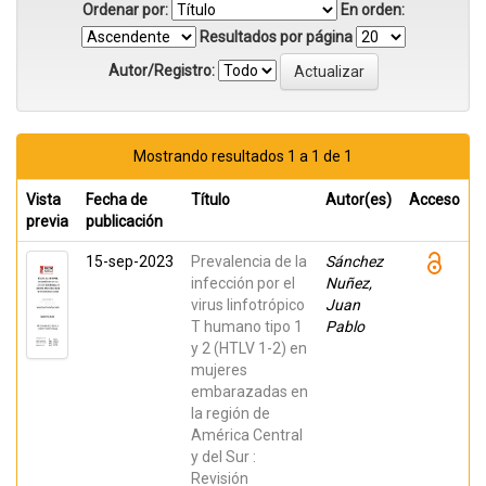
Ordenar por:
En orden:
Resultados por página
Autor/Registro:
Mostrando resultados 1 a 1 de 1
Vista
Fecha de
Título
Autor(es)
Acceso
previa
publicación
15-sep-2023
Prevalencia de la
Sánchez
infección por el
Nuñez,
virus linfotrópico
Juan
T humano tipo 1
Pablo
y 2 (HTLV 1-2) en
mujeres
embarazadas en
la región de
América Central
y del Sur :
Revisión