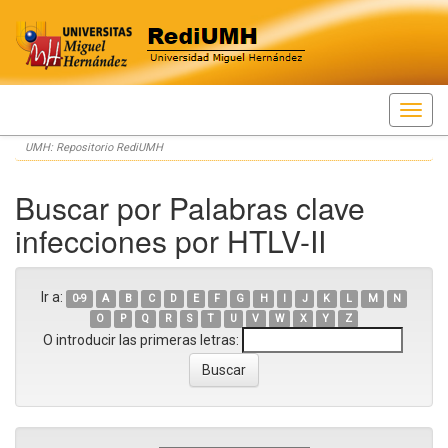
Skip
UMH: Repositorio RediUMH
navigation
Buscar por Palabras clave
infecciones por HTLV-II
Ir a:
0-9
A
B
C
D
E
F
G
H
I
J
K
L
M
N
O
P
Q
R
S
T
U
V
W
X
Y
Z
O introducir las primeras letras: