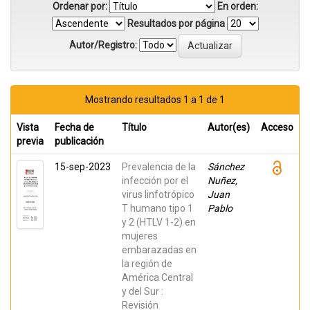
Ordenar por:
En orden:
Resultados por página
Autor/Registro:
Mostrando resultados 1 a 1 de 1
Vista
Fecha de
Título
Autor(es)
Acceso
previa
publicación
15-sep-2023
Prevalencia de la
Sánchez
infección por el
Nuñez,
virus linfotrópico
Juan
T humano tipo 1
Pablo
y 2 (HTLV 1-2) en
mujeres
embarazadas en
la región de
América Central
y del Sur :
Revisión