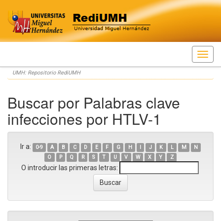
Skip
UMH: Repositorio RediUMH
navigation
Buscar por Palabras clave
infecciones por HTLV-1
Ir a:
0-9
A
B
C
D
E
F
G
H
I
J
K
L
M
N
O
P
Q
R
S
T
U
V
W
X
Y
Z
O introducir las primeras letras: