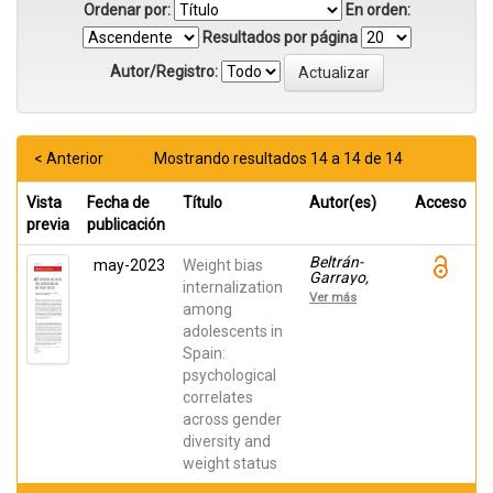
Ordenar por:
En orden:
Resultados por página
Autor/Registro:
< Anterior
Mostrando resultados 14 a 14 de 14
Vista
Fecha de
Título
Autor(es)
Acceso
previa
publicación
Beltrán-
may-2023
Weight bias
Garrayo,
internalization
Lucía;
Ver más
Rodríguez-
among
Mondragón,
adolescents in
Laura; Rojo,
Spain:
Marta;
Sepúlveda
psychological
García, Ana
correlates
R.
across gender
diversity and
weight status