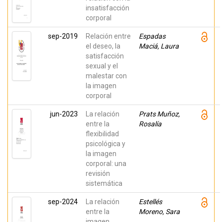
insatisfacción
corporal
sep-2019
Relación entre
Espadas
el deseo, la
Maciá, Laura
satisfacción
sexual y el
malestar con
la imagen
corporal
jun-2023
La relación
Prats Muñoz,
entre la
Rosalía
flexibilidad
psicológica y
la imagen
corporal: una
revisión
sistemática
sep-2024
La relación
Estellés
entre la
Moreno, Sara
imagen