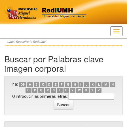
Skip
UMH: Repositorio RediUMH
navigation
Buscar por Palabras clave
imagen corporal
Ir a:
0-9
A
B
C
D
E
F
G
H
I
J
K
L
M
N
O
P
Q
R
S
T
U
V
W
X
Y
Z
O introducir las primeras letras: