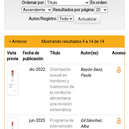
Ordenar por:
En orden:
Resultados por página
Autor/Registro:
< Anterior
Mostrando resultados 4 a 14 de 14
Vista
Fecha de
Título
Autor(es)
Acceso
previa
publicación
dic-2022
Orientación
Bayón Sanz,
sexual en
Paula
hombres y
trastornos de
la conducta
alimentaria:
una revisión
sistemática
jun-2025
Programa de
Gil Sánchez,
intervención
Alba