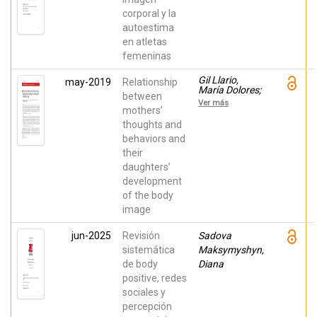
corporal y la
autoestima
en atletas
femeninas
Gil Llario,
may-2019
Relationship
María Dolores;
between
Muñoz,
Ver más
Verónica;
mothers’
Ceccato,
thoughts and
Roberta;
behaviors and
Ballester,
Rafael;
their
Giménez,
daughters’
Cristina
development
of the body
image
jun-2025
Revisión
Sadova
sistemática
Maksymyshyn,
de body
Diana
positive, redes
sociales y
percepción