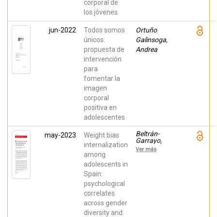
corporal de
los jóvenes
jun-2022
Todos somos
Ortuño
únicos:
Galinsoga,
propuesta de
Andrea
intervención
para
fomentar la
imagen
corporal
positiva en
adolescentes
Beltrán-
may-2023
Weight bias
Garrayo,
internalization
Lucía;
Ver más
Rodríguez-
among
Mondragón,
adolescents in
Laura; Rojo,
Spain:
Marta;
Sepúlveda
psychological
García, Ana R.
correlates
across gender
diversity and