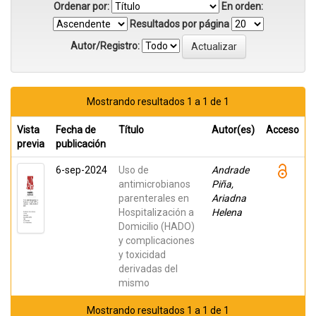
Ordenar por:
En orden:
Resultados por página
Autor/Registro:
Mostrando resultados 1 a 1 de 1
Vista
Fecha de
Título
Autor(es)
Acceso
previa
publicación
6-sep-2024
Uso de
Andrade
antimicrobianos
Piña,
parenterales en
Ariadna
Hospitalización a
Helena
Domicilio (HADO)
y complicaciones
y toxicidad
derivadas del
mismo
Mostrando resultados 1 a 1 de 1