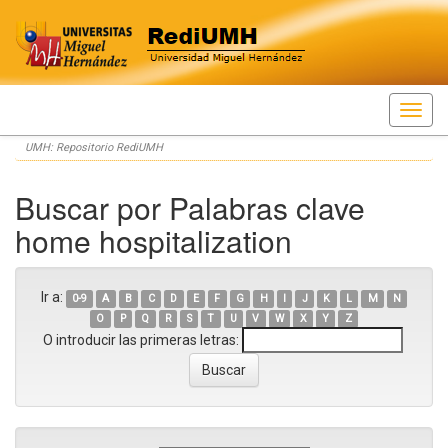
Skip
UMH: Repositorio RediUMH
navigation
Buscar por Palabras clave
home hospitalization
Ir a:
0-9
A
B
C
D
E
F
G
H
I
J
K
L
M
N
O
P
Q
R
S
T
U
V
W
X
Y
Z
O introducir las primeras letras: