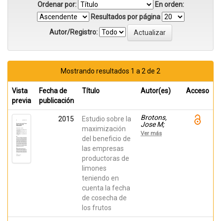
Ordenar por:
En orden:
Resultados por página
Autor/Registro:
Mostrando resultados 1 a 2 de 2
Vista
Fecha de
Título
Autor(es)
Acceso
previa
publicación
Brotons,
2015
Estudio sobre la
Jose M;
maximización
Manera,
Ver más
F.J.;
del beneficio de
Conesa, A.;
las empresas
Porras,
productoras de
Ignacio
limones
teniendo en
cuenta la fecha
de cosecha de
los frutos