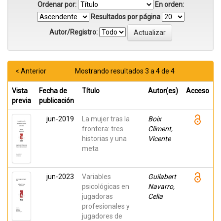
Ordenar por:
En orden:
Resultados por página
Autor/Registro:
< Anterior
Mostrando resultados 3 a 4 de 4
Vista
Fecha de
Título
Autor(es)
Acceso
previa
publicación
jun-2019
La mujer tras la
Boix
frontera: tres
Climent,
historias y una
Vicente
meta
jun-2023
Variables
Guilabert
psicológicas en
Navarro,
jugadoras
Celia
profesionales y
jugadores de