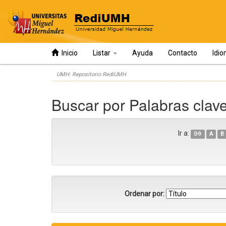
Inicio
Listar
Ayuda
Contacto
Idi
Skip
UMH: Repositorio RediUMH
navigation
Buscar por Palabras clav
Ir a:
0-9
A
B
Ordenar por: