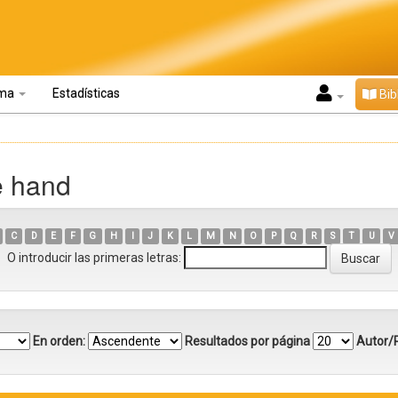
oma
Estadísticas
Bib
e hand
C
D
E
F
G
H
I
J
K
L
M
N
O
P
Q
R
S
T
U
V
O introducir las primeras letras:
En orden:
Resultados por página
Autor/R