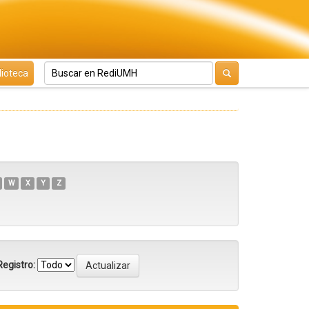
lioteca
W
X
Y
Z
egistro: