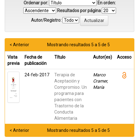
Ordenar por:
En orden:
Resultados por página
Autor/Registro:
< Anterior
Mostrando resultados 5 a 5 de 5
Vista
Fecha de
Título
Autor(es)
Acceso
previa
publicación
24-feb-2017
Terapia de
Marco
Aceptación y
Cramer,
Compromiso. Un
María
programa para
pacientes con
Trastorno de la
Conducta
Alimentaria
< Anterior
Mostrando resultados 5 a 5 de 5