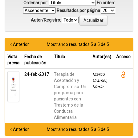
Ordenar por:
En orden:
Resultados por página
Autor/Registro:
< Anterior
Mostrando resultados 5 a 5 de 5
Vista
Fecha de
Título
Autor(es)
Acceso
previa
publicación
24-feb-2017
Terapia de
Marco
Aceptación y
Cramer,
Compromiso. Un
María
programa para
pacientes con
Trastorno de la
Conducta
Alimentaria
< Anterior
Mostrando resultados 5 a 5 de 5