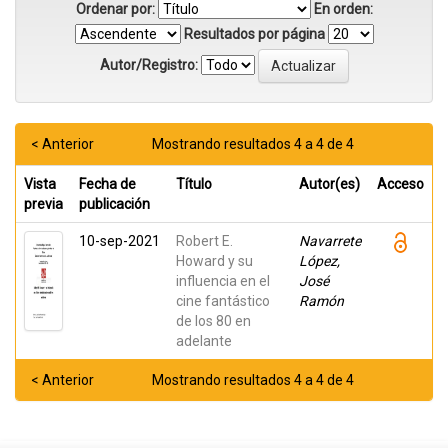
Ordenar por:
En orden:
Resultados por página
Autor/Registro:
< Anterior
Mostrando resultados 4 a 4 de 4
Vista
Fecha de
Título
Autor(es)
Acceso
previa
publicación
10-sep-2021
Robert E.
Navarrete
Howard y su
López,
influencia en el
José
cine fantástico
Ramón
de los 80 en
adelante
< Anterior
Mostrando resultados 4 a 4 de 4