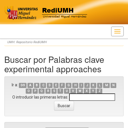
Skip
UMH: Repositorio RediUMH
navigation
Buscar por Palabras clave
experimental approaches
Ir a:
0-9
A
B
C
D
E
F
G
H
I
J
K
L
M
N
O
P
Q
R
S
T
U
V
W
X
Y
Z
O introducir las primeras letras: