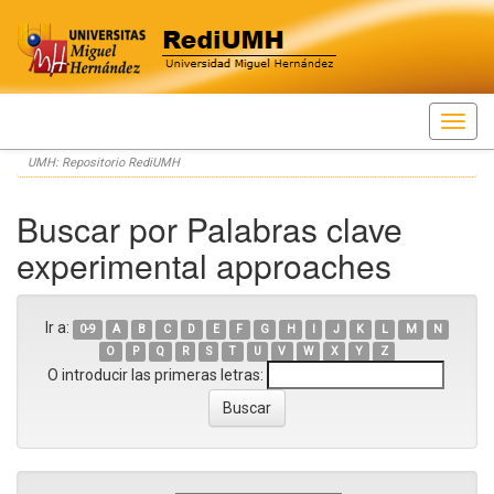
Skip
UMH: Repositorio RediUMH
navigation
Buscar por Palabras clave
experimental approaches
Ir a:
0-9
A
B
C
D
E
F
G
H
I
J
K
L
M
N
O
P
Q
R
S
T
U
V
W
X
Y
Z
O introducir las primeras letras: