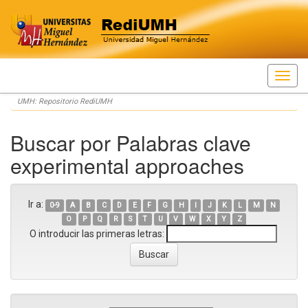
Skip
UMH: Repositorio RediUMH
navigation
Buscar por Palabras clave
experimental approaches
Ir a:
0-9
A
B
C
D
E
F
G
H
I
J
K
L
M
N
O
P
Q
R
S
T
U
V
W
X
Y
Z
O introducir las primeras letras: