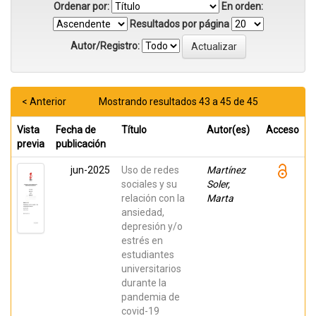
Ordenar por:
En orden:
Resultados por página
Autor/Registro:
< Anterior
Mostrando resultados 43 a 45 de 45
Vista
Fecha de
Título
Autor(es)
Acceso
previa
publicación
jun-2025
Uso de redes
Martínez
sociales y su
Soler,
relación con la
Marta
ansiedad,
depresión y/o
estrés en
estudiantes
universitarios
durante la
pandemia de
covid-19