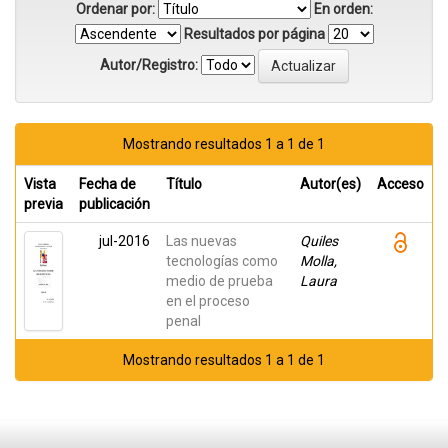
Ordenar por:
En orden:
Resultados por página
Autor/Registro:
Mostrando resultados 1 a 1 de 1
Vista
Fecha de
Título
Autor(es)
Acceso
previa
publicación
jul-2016
Las nuevas
Quiles
tecnologías como
Molla,
medio de prueba
Laura
en el proceso
penal
Mostrando resultados 1 a 1 de 1