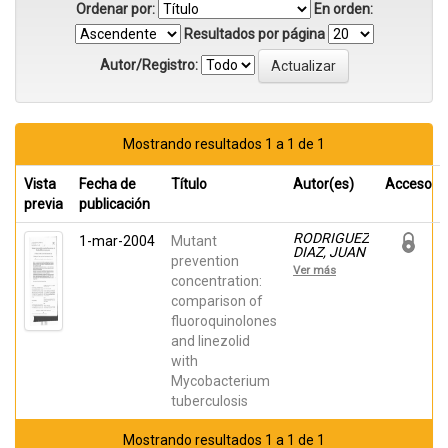
Ordenar por:
En orden:
Resultados por página
Autor/Registro:
Mostrando resultados 1 a 1 de 1
Vista
Fecha de
Título
Autor(es)
Acceso
previa
publicación
RODRIGUEZ
1-mar-2004
Mutant
DIAZ, JUAN
prevention
CARLOS;
Ver más
Cebrián, L.;
concentration:
López, M.;
comparison of
Ruiz, M.;
fluoroquinolones
Jiménez, I.;
Royo, G.
and linezolid
with
Mycobacterium
tuberculosis
Mostrando resultados 1 a 1 de 1