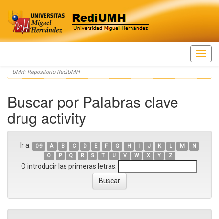
Skip
UMH: Repositorio RediUMH
navigation
Buscar por Palabras clave
drug activity
Ir a:
0-9
A
B
C
D
E
F
G
H
I
J
K
L
M
N
O
P
Q
R
S
T
U
V
W
X
Y
Z
O introducir las primeras letras: