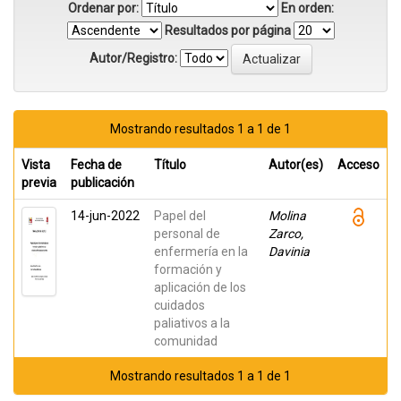
Ordenar por:
En orden:
Resultados por página
Autor/Registro:
Mostrando resultados 1 a 1 de 1
Vista
Fecha de
Título
Autor(es)
Acceso
previa
publicación
14-jun-2022
Papel del
Molina
personal de
Zarco,
enfermería en la
Davinia
formación y
aplicación de los
cuidados
paliativos a la
comunidad
Mostrando resultados 1 a 1 de 1