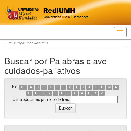
Skip
UMH: Repositorio RediUMH
navigation
Buscar por Palabras clave
cuidados-paliativos
Ir a:
0-9
A
B
C
D
E
F
G
H
I
J
K
L
M
N
O
P
Q
R
S
T
U
V
W
X
Y
Z
O introducir las primeras letras: