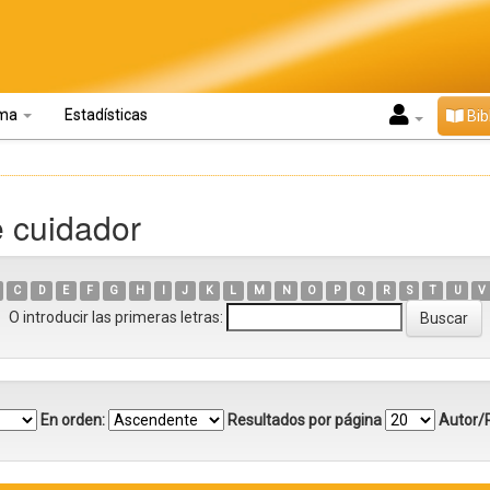
oma
Estadísticas
Bib
e cuidador
C
D
E
F
G
H
I
J
K
L
M
N
O
P
Q
R
S
T
U
V
O introducir las primeras letras:
En orden:
Resultados por página
Autor/R