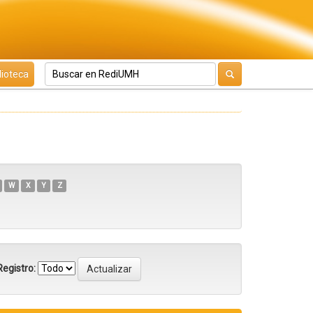
lioteca
W
X
Y
Z
egistro: