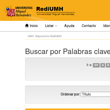
Inicio
Listar
Ayuda
Contacto
Idi
Skip
UMH: Repositorio RediUMH
navigation
Buscar por Palabras clav
Ir a:
0-9
A
B
Ordenar por: