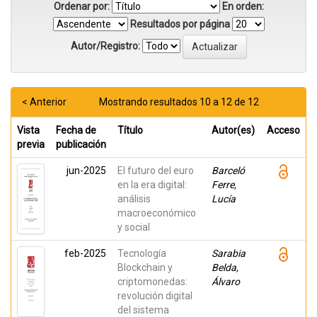
Ordenar por:
En orden:
Resultados por página
Autor/Registro:
< Anterior
Mostrando resultados 10 a 12 de 12
Vista
Fecha de
Título
Autor(es)
Acceso
previa
publicación
jun-2025
El futuro del euro
Barceló
en la era digital:
Ferre,
análisis
Lucía
macroeconómico
y social
feb-2025
Tecnología
Sarabia
Blockchain y
Belda,
criptomonedas:
Álvaro
revolución digital
del sistema