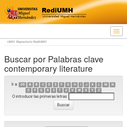
Skip
UMH: Repositorio RediUMH
navigation
Buscar por Palabras clave
contemporary literature
Ir a:
0-9
A
B
C
D
E
F
G
H
I
J
K
L
M
N
O
P
Q
R
S
T
U
V
W
X
Y
Z
O introducir las primeras letras: