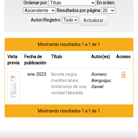
Ordenar por:
En orden:
Resultados por página
Autor/Registro:
Mostrando resultados 1 a 1 de 1
Vista
Fecha de
Título
Autor(es)
Acceso
previa
publicación
ene-2023
Novela negra
Romero
mediterránea:
Benguigui,
testimonio de una
Daniel
verdad falseada
Mostrando resultados 1 a 1 de 1