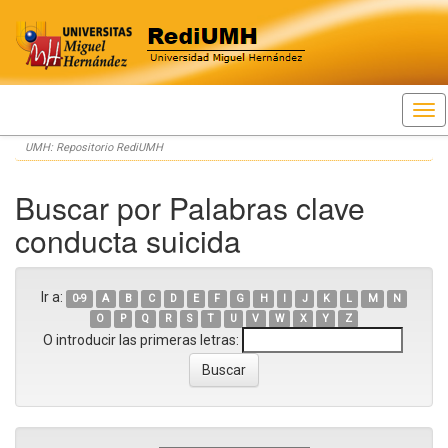
Skip
UMH: Repositorio RediUMH
navigation
Buscar por Palabras clave
conducta suicida
Ir a:
0-9
A
B
C
D
E
F
G
H
I
J
K
L
M
N
O
P
Q
R
S
T
U
V
W
X
Y
Z
O introducir las primeras letras: