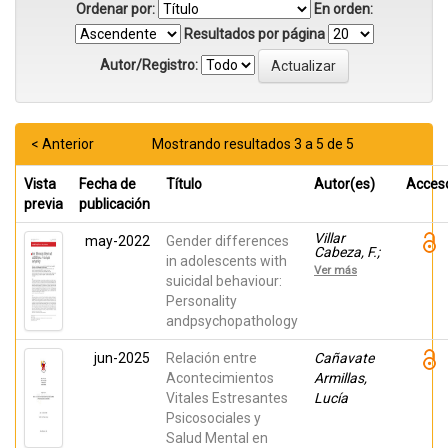
Ordenar por:
En orden:
Resultados por página
Autor/Registro:
< Anterior
Mostrando resultados 3 a 5 de 5
Vista
Fecha de
Título
Autor(es)
Acces
previa
publicación
Villar
may-2022
Gender differences
Cabeza, F.;
in adolescents with
Lombardini,
Ver más
F.; Sánchez
suicidal behaviour:
Fernández,
Personality
B.; Vila
andpsychopathology
Grifoll, M.;
Esnaola
Letemendia,
jun-2025
Relación entre
Cañavate
E.
Acontecimientos
Armillas,
Vitales Estresantes
Lucía
Psicosociales y
Salud Mental en