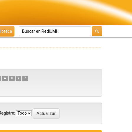
lioteca
W
X
Y
Z
egistro: