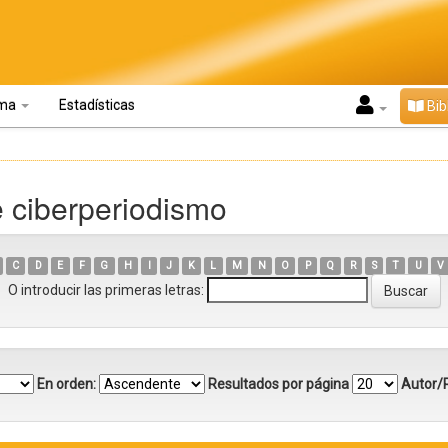
oma
Estadísticas
Bib
e ciberperiodismo
C
D
E
F
G
H
I
J
K
L
M
N
O
P
Q
R
S
T
U
V
O introducir las primeras letras:
En orden:
Resultados por página
Autor/R