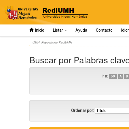
Inicio
Listar
Ayuda
Contacto
Idi
Skip
UMH: Repositorio RediUMH
navigation
Buscar por Palabras clav
Ir a:
0-9
A
B
Ordenar por: