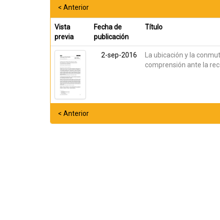
< Anterior
Vista
Fecha de
Título
previa
publicación
2-sep-2016
La ubicación y la conmut
comprensión ante la rece
< Anterior