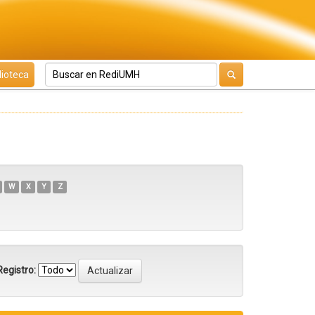
lioteca
W
X
Y
Z
egistro: