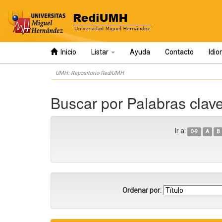
Inicio
Listar
Ayuda
Contacto
Idi
Skip
UMH: Repositorio RediUMH
navigation
Buscar por Palabras clav
Ir a:
0-9
A
B
Ordenar por: