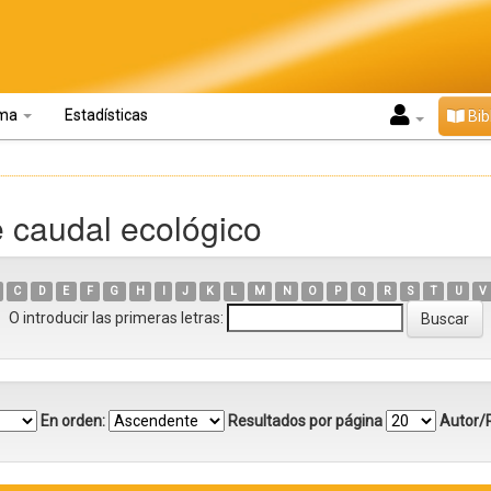
oma
Estadísticas
Bib
e caudal ecológico
C
D
E
F
G
H
I
J
K
L
M
N
O
P
Q
R
S
T
U
V
O introducir las primeras letras:
En orden:
Resultados por página
Autor/R