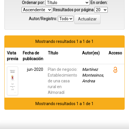
Ordenar por:
En orden:
Resultados por página
Autor/Registro:
Mostrando resultados 1 a 1 de 1
Vista
Fecha de
Título
Autor(es)
Acceso
previa
publicación
jun-2020
Plan de negocio:
Martínez
Establecimiento
Montesinos,
de una casa
Andrea
rural en
Almoradí
Mostrando resultados 1 a 1 de 1