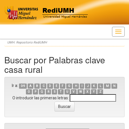
Skip
UMH: Repositorio RediUMH
navigation
Buscar por Palabras clave
casa rural
Ir a:
0-9
A
B
C
D
E
F
G
H
I
J
K
L
M
N
O
P
Q
R
S
T
U
V
W
X
Y
Z
O introducir las primeras letras: