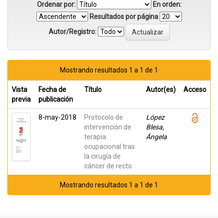
Ordenar por:
En orden:
Resultados por página
Autor/Registro:
Mostrando resultados 1 a 1 de 1
Vista
Fecha de
Título
Autor(es)
Acceso
previa
publicación
8-may-2018
Protocolo de
López
intervención de
Blesa,
terapia
Ángela
ocupacional tras
la cirugía de
cáncer de recto
Mostrando resultados 1 a 1 de 1