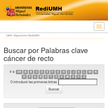
Skip
UMH: Repositorio RediUMH
navigation
Buscar por Palabras clave
cáncer de recto
Ir a:
0-9
A
B
C
D
E
F
G
H
I
J
K
L
M
N
O
P
Q
R
S
T
U
V
W
X
Y
Z
O introducir las primeras letras: