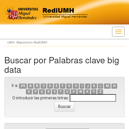
Skip
UMH: Repositorio RediUMH
navigation
Buscar por Palabras clave big
data
Ir a:
0-9
A
B
C
D
E
F
G
H
I
J
K
L
M
N
O
P
Q
R
S
T
U
V
W
X
Y
Z
O introducir las primeras letras: