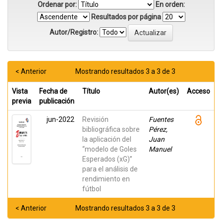
Ordenar por:
En orden:
Resultados por página
Autor/Registro:
< Anterior
Mostrando resultados 3 a 3 de 3
Vista
Fecha de
Título
Autor(es)
Acceso
previa
publicación
jun-2022
Revisión
Fuentes
bibliográfica sobre
Pérez,
la aplicación del
Juan
“modelo de Goles
Manuel
Esperados (xG)”
para el análisis de
rendimiento en
fútbol
< Anterior
Mostrando resultados 3 a 3 de 3