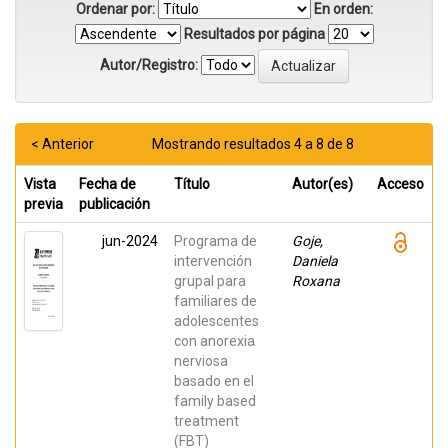
Ordenar por:
En orden:
Resultados por página
Autor/Registro:
< Anterior
Mostrando resultados 4 a 8 de 8
Vista
Fecha de
Título
Autor(es)
Acceso
previa
publicación
jun-2024
Programa de
Goje,
intervención
Daniela
grupal para
Roxana
familiares de
adolescentes
con anorexia
nerviosa
basado en el
family based
treatment
(FBT)