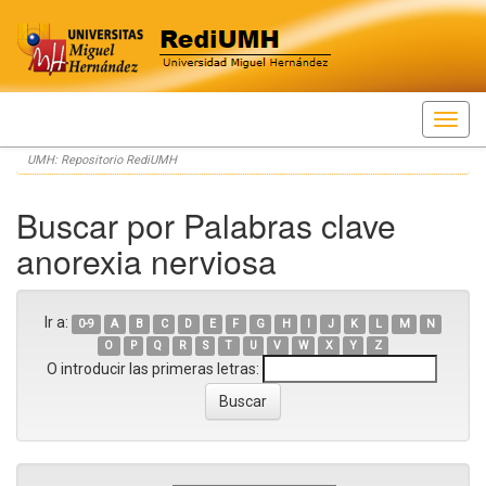
Skip
UMH: Repositorio RediUMH
navigation
Buscar por Palabras clave
anorexia nerviosa
Ir a:
0-9
A
B
C
D
E
F
G
H
I
J
K
L
M
N
O
P
Q
R
S
T
U
V
W
X
Y
Z
O introducir las primeras letras: