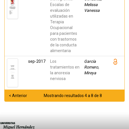
Escalas de
Melissa
evaluación
Vanessa
utilizadas en
Terapia
Ocupacional
para pacientes
con trastornos
de la conducta
alimentaria
sep-2017
Los
García
tratamientos en
Romero,
la anorexia
Mireya
nerviosa
< Anterior
Mostrando resultados 4 a 8 de 8