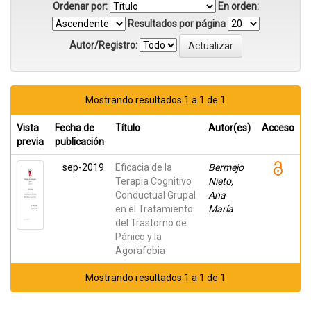
Ordenar por:
En orden:
Resultados por página
Autor/Registro:
Mostrando resultados 1 a 1 de 1
Vista
Fecha de
Título
Autor(es)
Acceso
previa
publicación
sep-2019
Eficacia de la
Bermejo
Terapia Cognitivo
Nieto,
Conductual Grupal
Ana
en el Tratamiento
María
del Trastorno de
Pánico y la
Agorafobia
Mostrando resultados 1 a 1 de 1