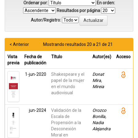
Ordenar por:
En orden:
Resultados por página
Autor/Registro:
< Anterior
Mostrando resultados 20 a 21 de 21
Vista
Fecha de
Título
Autor(es)
Acceso
previa
publicación
1-jun-2020
Shakespeare y el
Donat
papel de la mujer
Mira,
en el mundo
Mireia
audiovisual
jun-2024
Validación de la
Orozco
Escala de
Bonilla,
Propensión a la
Nadia
Desconexión
Alejandra
Moral en