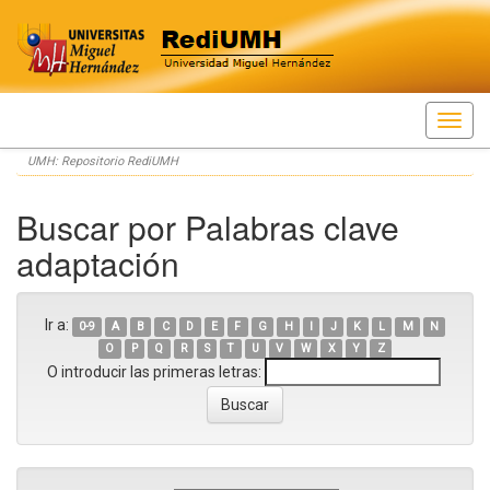
Skip
UMH: Repositorio RediUMH
navigation
Buscar por Palabras clave
adaptación
Ir a:
0-9
A
B
C
D
E
F
G
H
I
J
K
L
M
N
O
P
Q
R
S
T
U
V
W
X
Y
Z
O introducir las primeras letras: