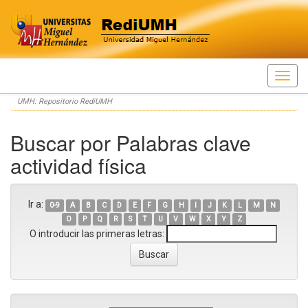
Skip
UMH: Repositorio RediUMH
navigation
Buscar por Palabras clave
actividad física
Ir a:
0-9
A
B
C
D
E
F
G
H
I
J
K
L
M
N
O
P
Q
R
S
T
U
V
W
X
Y
Z
O introducir las primeras letras: