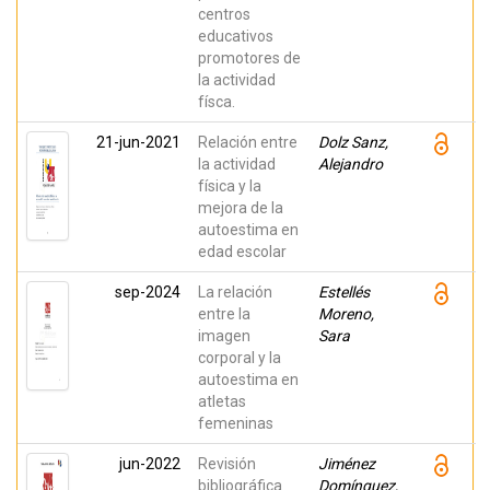
centros
educativos
promotores de
la actividad
físca.
21-jun-2021
Relación entre
Dolz Sanz,
la actividad
Alejandro
física y la
mejora de la
autoestima en
edad escolar
sep-2024
La relación
Estellés
entre la
Moreno,
imagen
Sara
corporal y la
autoestima en
atletas
femeninas
jun-2022
Revisión
Jiménez
bibliográfica
Domínguez,