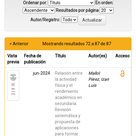
Ordenar por:
En orden:
Resultados por página
Autor/Registro:
< Anterior
Mostrando resultados 72 a 87 de 87
Vista
Fecha de
Título
Autor(es)
Acceso
previa
publicación
jun-2024
Relación entre
Mallol
la actividad
Pérez, Izan
física y el
Luís
rendimiento
académico en
secundaria.
Revisión
sistemática y
propuesta de
aplicaciones
para formar