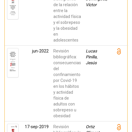
de la relación
Víctor
entre la
actividad física
y el sobrepeso
y la obesidad
en
adolescentes
jun-2022
Revisión
Lucas
bibliográfica:
Pinilla,
consecuencias
Jesús
del
confinamiento
por Covid-19
en los hábitos
y actividad
física de
adultos con
sobrepeso u
obesidad
17-sep-2019
Revisión
Ortiz