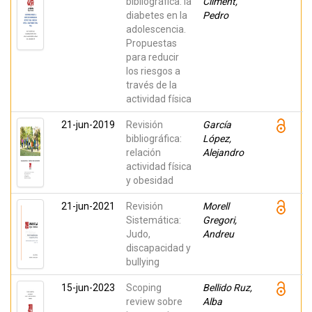
bibliográfica: la
Climent,
diabetes en la
Pedro
adolescencia.
Propuestas
para reducir
los riesgos a
través de la
actividad física
21-jun-2019
Revisión
García
bibliográfica:
López,
relación
Alejandro
actividad física
y obesidad
21-jun-2021
Revisión
Morell
Sistemática:
Gregori,
Judo,
Andreu
discapacidad y
bullying
15-jun-2023
Scoping
Bellido Ruz,
review sobre
Alba