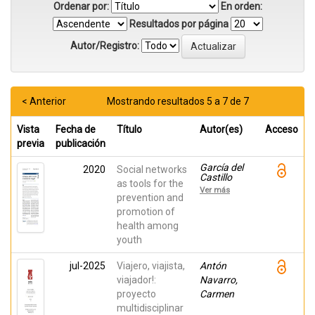
Ordenar por:
En orden:
Resultados por página
Autor/Registro:
< Anterior
Mostrando resultados 5 a 7 de 7
Vista
Fecha de
Título
Autor(es)
Acceso
previa
publicación
García del
2020
Social networks
Castillo
as tools for the
Rodríguez,
Ver más
José
prevention and
Antonio;
promotion of
García del
health among
Castillo-
López,
youth
Álvaro; Dias,
Paulo;
jul-2025
Viajero, viajista,
García del
Antón
Castillo
viajador!:
Navarro,
López,
proyecto
Carmen
Fernando
multidisciplinar