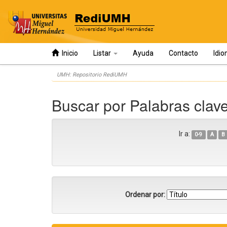
Inicio
Listar
Ayuda
Contacto
Idi
Skip
UMH: Repositorio RediUMH
navigation
Buscar por Palabras clav
Ir a:
0-9
A
B
Ordenar por: