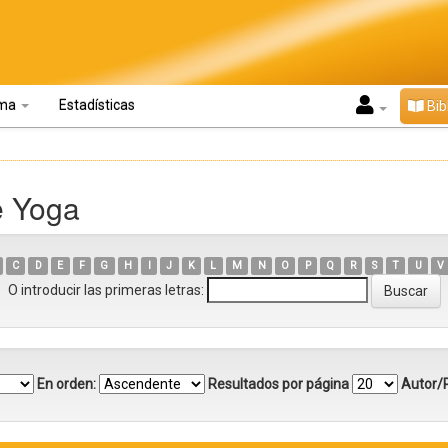
oma
Estadísticas
Bib
e Yoga
C
D
E
F
G
H
I
J
K
L
M
N
O
P
Q
R
S
T
U
V
O introducir las primeras letras:
En orden:
Resultados por página
Autor/R