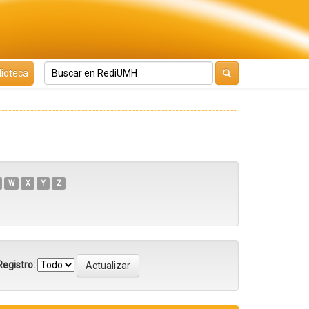
lioteca
W
X
Y
Z
egistro: