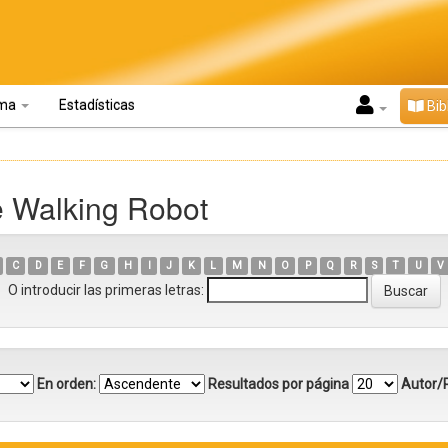
oma
Estadísticas
Bib
e Walking Robot
C
D
E
F
G
H
I
J
K
L
M
N
O
P
Q
R
S
T
U
V
O introducir las primeras letras:
En orden:
Resultados por página
Autor/R