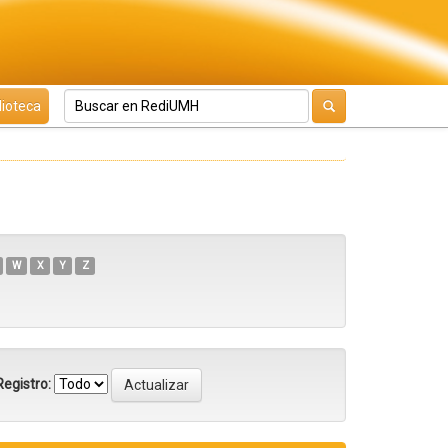
lioteca
W
X
Y
Z
egistro: