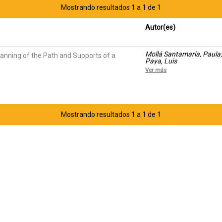
Mostrando resultados 1 a 1 de 1
Autor(es)
Mollá Santamaría, Paula; 
anning of the Path and Supports of a
Paya, Luis
Ver más
Mostrando resultados 1 a 1 de 1