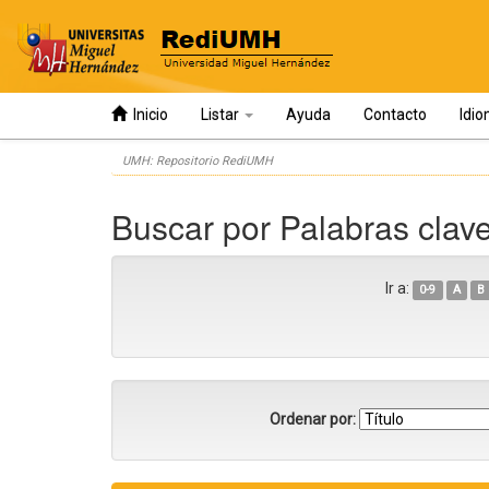
Inicio
Listar
Ayuda
Contacto
Idi
Skip
UMH: Repositorio RediUMH
navigation
Buscar por Palabras clav
Ir a:
0-9
A
B
Ordenar por: