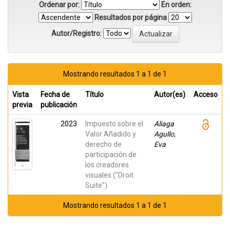
Ordenar por:
En orden:
Resultados por página
Autor/Registro:
Mostrando resultados 1 a 1 de 1
Vista
Fecha de
Título
Autor(es)
Acceso
previa
publicación
2023
Impuesto sobre el
Aliaga
Valor Añadido y
Agullo,
derecho de
Eva
participación de
los creadores
visuales ("Droit
Suite")
Mostrando resultados 1 a 1 de 1