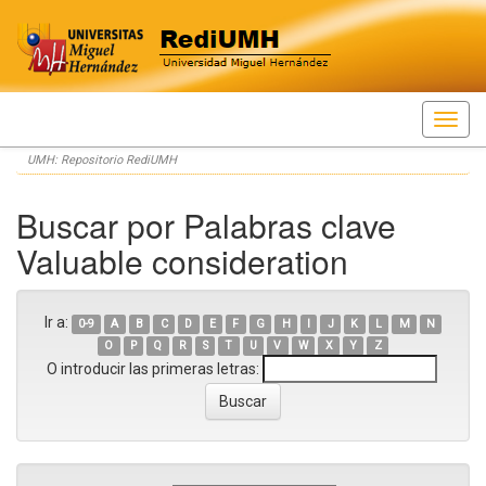
Skip
UMH: Repositorio RediUMH
navigation
Buscar por Palabras clave
Valuable consideration
Ir a:
0-9
A
B
C
D
E
F
G
H
I
J
K
L
M
N
O
P
Q
R
S
T
U
V
W
X
Y
Z
O introducir las primeras letras: