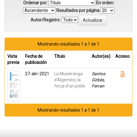
Ordenar por:
En orden:
Resultados por página
Autor/Registro:
Mostrando resultados 1 a 1 de 1
Vista
Fecha de
Título
Autor(es)
Acceso
previa
publicación
27-abr-2021
La Muixeranga
Santos
d'Algemesí, la
Girbés,
força d'un poble
Ferran
Mostrando resultados 1 a 1 de 1