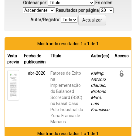
Ordenar por:
En orden:
Resultados por página
Autor/Registro:
Mostrando resultados 1 a 1 de 1
Vista
Fecha de
Título
Autor(es)
Acceso
previa
publicación
abr-2020
Fatores de Êxito
Kieling,
na
Antonio
Implementação
Claudio;
do Balanced
Brotons
Scorecard (BSC)
Muró,
no Brasil: Caso
Luis
Polo Industrial da
Francisco
Zona Franca de
Manaus
Mostrando resultados 1 a 1 de 1