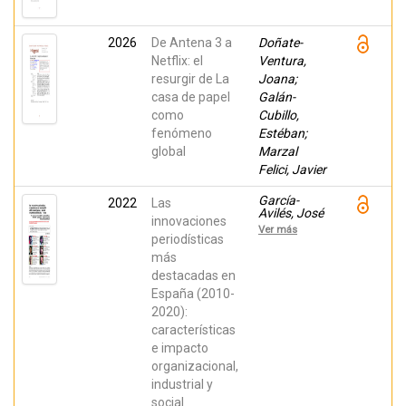
2026
De Antena 3 a
Doñate-
Netflix: el
Ventura,
resurgir de La
Joana;
casa de papel
Galán-
como
Cubillo,
fenómeno
Estéban;
global
Marzal
Felici, Javier
García-
2022
Las
Avilés, José
innovaciones
A.; Arias-
Ver más
Robles,
periodísticas
Félix; de
más
Lara-
destacadas en
González,
Alicia;
España (2010-
Carvajal,
2020):
Miguel;
Valero-
características
Pastor,
e impacto
José María;
Mondéjar,
organizacional,
Dámaso
industrial y
social