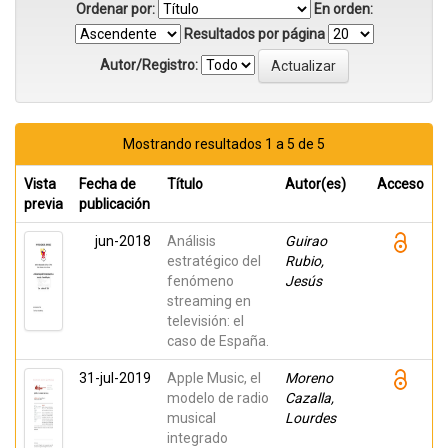
Ordenar por:
En orden:
Resultados por página
Autor/Registro:
Mostrando resultados 1 a 5 de 5
Vista
Fecha de
Título
Autor(es)
Acceso
previa
publicación
jun-2018
Análisis
Guirao
estratégico del
Rubio,
fenómeno
Jesús
streaming en
televisión: el
caso de España.
31-jul-2019
Apple Music, el
Moreno
modelo de radio
Cazalla,
musical
Lourdes
integrado