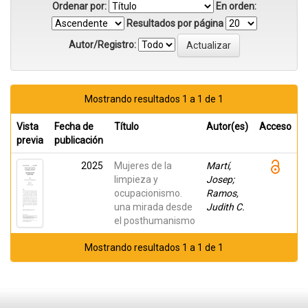
Ordenar por:
En orden:
Resultados por página
Autor/Registro:
Mostrando resultados 1 a 1 de 1
Vista
Fecha de
Título
Autor(es)
Acceso
previa
publicación
2025
Mujeres de la
Martí,
limpieza y
Josep;
ocupacionismo.
Ramos,
una mirada desde
Judith C.
el posthumanismo
Mostrando resultados 1 a 1 de 1