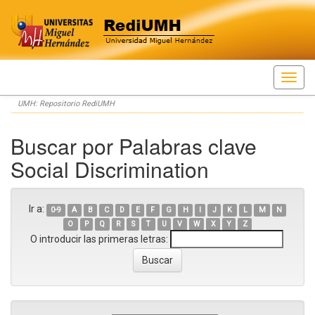
Skip
UMH: Repositorio RediUMH
navigation
Buscar por Palabras clave
Social Discrimination
Ir a:
0-9
A
B
C
D
E
F
G
H
I
J
K
L
M
N
O
P
Q
R
S
T
U
V
W
X
Y
Z
O introducir las primeras letras: