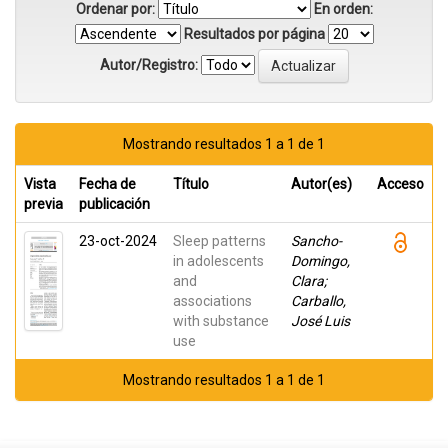
Ordenar por:
En orden:
Resultados por página
Autor/Registro:
Mostrando resultados 1 a 1 de 1
Vista
Fecha de
Título
Autor(es)
Acceso
previa
publicación
23-oct-2024
Sleep patterns
Sancho-
in adolescents
Domingo,
and
Clara;
associations
Carballo,
with substance
José Luis
use
Mostrando resultados 1 a 1 de 1