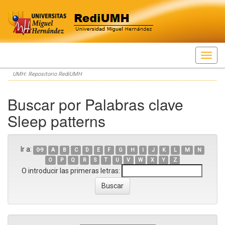
Skip
UMH: Repositorio RediUMH
navigation
Buscar por Palabras clave
Sleep patterns
Ir a:
0-9
A
B
C
D
E
F
G
H
I
J
K
L
M
N
O
P
Q
R
S
T
U
V
W
X
Y
Z
O introducir las primeras letras: