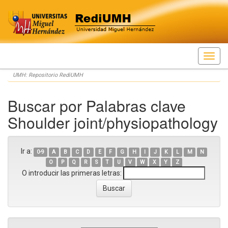
Skip
UMH: Repositorio RediUMH
navigation
Buscar por Palabras clave
Shoulder joint/physiopathology
Ir a:
0-9
A
B
C
D
E
F
G
H
I
J
K
L
M
N
O
P
Q
R
S
T
U
V
W
X
Y
Z
O introducir las primeras letras: