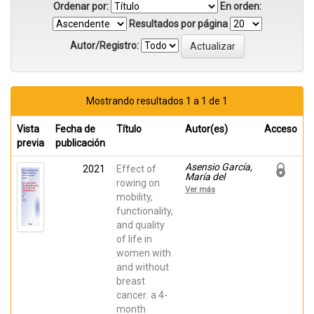
Ordenar por:
En orden:
Resultados por página
Autor/Registro:
Mostrando resultados 1 a 1 de 1
Vista
Fecha de
Título
Autor(es)
Acceso
previa
publicación
Asensio García,
2021
Effect of
María del
rowing on
Rosario;
Ver más
Tomás-
mobility,
Rodríguez,
functionality,
María Isabel;
and quality
Palazón-Bru,
Antonio;
of life in
HERNANDEZ-
women with
SANCHEZ,
SERGIO; Nouni
and without
García, Rauf;
breast
Romero-Aledo,
Aída Lucía; Gil-
cancer: a 4-
Guillén, Vicente
month